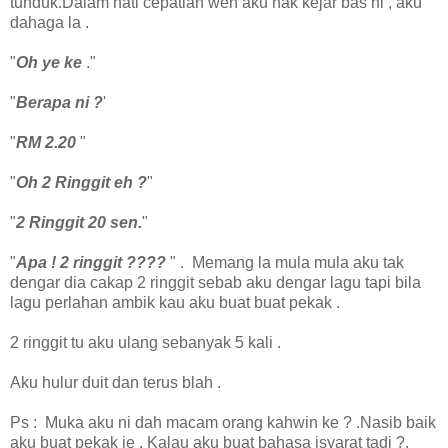
tunduk.Dalam hati cepatlah weh aku nak kejar bas ni , aku
dahaga la .
"
Oh ye ke
."
"
Berapa ni ?
'
"
RM 2.20
"
"
Oh 2 Ringgit eh ?
"
"
2 Ringgit 20 sen.
"
"
Apa ! 2 ringgit ????
" . Memang la mula mula aku tak
dengar dia cakap 2 ringgit sebab aku dengar lagu tapi bila
lagu perlahan ambik kau aku buat buat pekak .
2 ringgit tu aku ulang sebanyak 5 kali .
Aku hulur duit dan terus blah .
Ps : Muka aku ni dah macam orang kahwin ke ? .Nasib baik
aku buat pekak je . Kalau aku buat bahasa isyarat tadi ?.