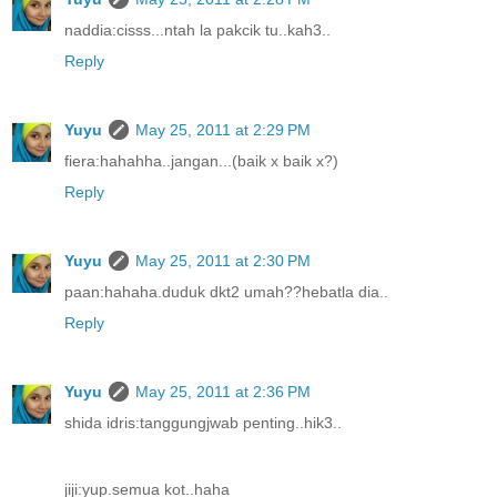
naddia:cisss...ntah la pakcik tu..kah3..
Reply
Yuyu
May 25, 2011 at 2:29 PM
fiera:hahahha..jangan...(baik x baik x?)
Reply
Yuyu
May 25, 2011 at 2:30 PM
paan:hahaha.duduk dkt2 umah??hebatla dia..
Reply
Yuyu
May 25, 2011 at 2:36 PM
shida idris:tanggungjwab penting..hik3..
jiji:yup.semua kot..haha