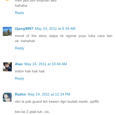
meh jadi bini smpnan aku
hahaha
Reply
Ujang9897
May 24, 2011 at 8:34 AM
moral of the story siapa nk ngorat yuyu tuka cara lain
ok..hahahah
Reply
Alan
May 24, 2011 at 10:46 AM
indon hak hak hak
Reply
Raden
May 24, 2011 at 12:24 PM
xkn la pak guard leh kawen dgn budak medic..ppfftt..
bini ke 2 plak tuh. cis..