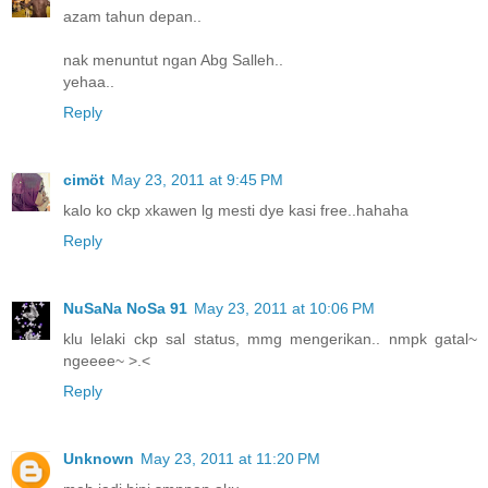
azam tahun depan..
nak menuntut ngan Abg Salleh..
yehaa..
Reply
cimöt
May 23, 2011 at 9:45 PM
kalo ko ckp xkawen lg mesti dye kasi free..hahaha
Reply
NuSaNa NoSa 91
May 23, 2011 at 10:06 PM
klu lelaki ckp sal status, mmg mengerikan.. nmpk gatal~
ngeeee~ >.<
Reply
Unknown
May 23, 2011 at 11:20 PM