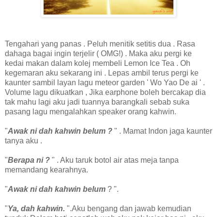
Tengahari yang panas . Peluh menitik setitis dua . Rasa
dahaga bagai ingin terjelir ( OMG!) . Maka aku pergi ke
kedai makan dalam kolej membeli Lemon Ice Tea . Oh
kegemaran aku sekarang ini . Lepas ambil terus pergi ke
kaunter sambil layan lagu meteor garden ' Wo Yao De ai ' .
Volume lagu dikuatkan , Jika earphone boleh bercakap dia
tak mahu lagi aku jadi tuannya barangkali sebab suka
pasang lagu mengalahkan speaker orang kahwin.
"
Awak ni dah kahwin belum ?
" . Mamat Indon jaga kaunter
tanya aku .
"
Berapa ni ?
" . Aku taruk botol air atas meja tanpa
memandang kearahnya.
"
Awak ni dah kahwin belum
? ".
"
Ya, dah kahwin.
".Aku bengang dan jawab kemudian